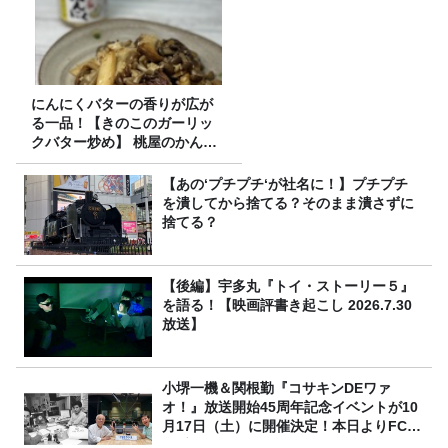
にんにくバターの香りが広が
る一品！【きのこのガーリッ
クバター炒め】 桃屋のかんた
んレシピ
【あの‘プチプチ‘が社名に！】プチプチ
を潰してから捨てる？そのまま潰さずに
捨てる？
【後編】宇多丸『トイ・ストーリー５』
を語る！【映画評書き起こし 2026.7.30
放送】
小堺一機＆関根勤『コサキンDEワァ
オ！』放送開始45周年記念イベントが10
月17日（土）に開催決定！本日よりFC先
行受付スタート！