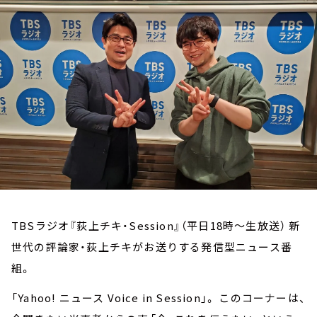
お知らせ
イベント・グッズ
YouTube
会社情報
TBSラジオ『荻上チキ・Session』（平日18時～生放送） 新
世代の評論家・荻上チキがお送りする発信型ニュース番
組。
「Yahoo! ニュース Voice in Session」。 このコーナーは、