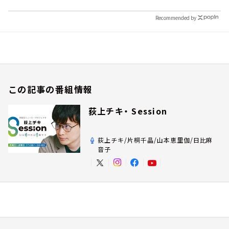
Recommended by
この記事の番組情報
荻上チキ・ Session
荻上チキ/片桐千晶/山本恵里伽/日比麻
音子