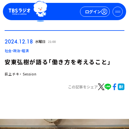
ログイン
マイページ
2024.12.18
水曜日
21:00
新規会員登録
ログイン
社会・政治・経済
安東弘樹が語る「働き方を考えること」
荻上チキ・ Session
この記事をシェア
今日の番組表
週間番組表
トピックス
TBS Podcast