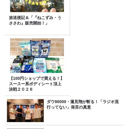
放送後記＆「『ねこずみ・う
ささわ』販売開始！」
【100円ショップで買える！】
スースー系ボディシート頂上
決戦２０２６
ダウ90000・蓮見翔が斬る！「ラジオ流
行ってない」発言の真意