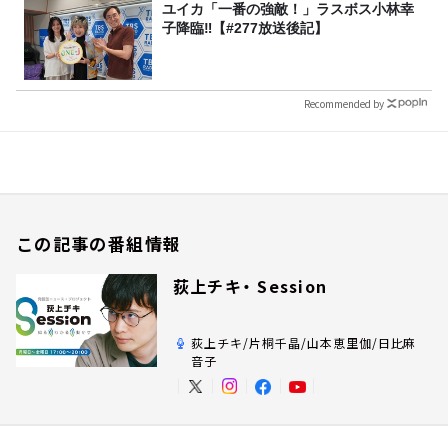
ユイカ「一番の強敵！」ラスボス小林幸
子降臨‼【#277放送後記】
Recommended by
この記事の番組情報
荻上チキ・ Session
荻上チキ/片桐千晶/山本恵里伽/日比麻
音子