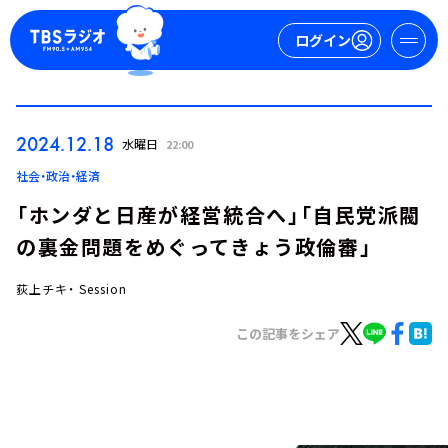
ログイン
マイページ
2024.12.18
水曜日
22:00
新規会員登録
ログイン
社会・政治・経済
「ホンダと日産が経営統合へ」「自民党派閥
の裏金問題をめぐってきょう政倫審」
荻上チキ・ Session
この記事をシェア
今日の番組表
週間番組表
トピックス
TBS Podcast