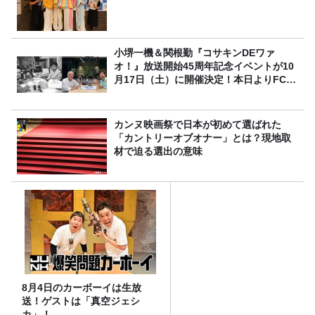
小堺一機＆関根勤『コサキンDEワァ
オ！』放送開始45周年記念イベントが10
月17日（土）に開催決定！本日よりFC先
行受付スタート！
カンヌ映画祭で日本が初めて選ばれた
「カントリーオブオナー」とは？現地取
材で迫る選出の意味
8月4日のカーボーイは生放
送！ゲストは「真空ジェシ
カ」！