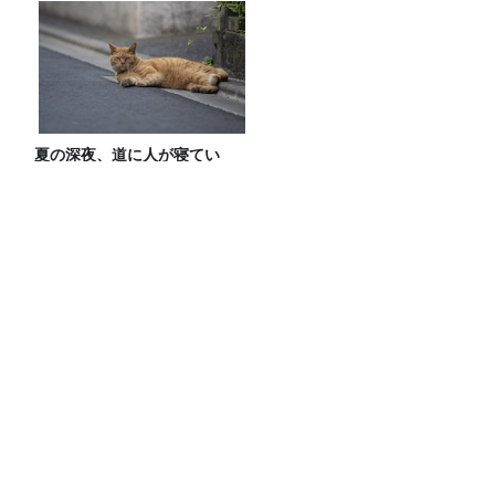
夏の深夜、道に人が寝てい
る タクシーが年400件救助す
る「路上寝込み」
【朗読のヒロバ 第93回】小泉八雲「お貞
の話」
サッカーW杯の「3分間の給水タイム」、
なぜ今大会から始まった？ サッカーが
「お金」に変わる仕組み
8月4日のカーボーイは生放送！ゲストは
「真空ジェシカ」！