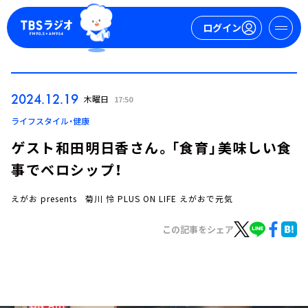
ログイン
マイページ
2024.12.19
木曜日
17:50
新規会員登録
ログイン
ライフスタイル・健康
ゲスト和田明日香さん。「食育」美味しい食
事でベロシップ！
えがお presents 菊川 怜 PLUS ON LIFE えがおで元気
この記事をシェア
今日の番組表
週間番組表
トピックス
TBS Podcast