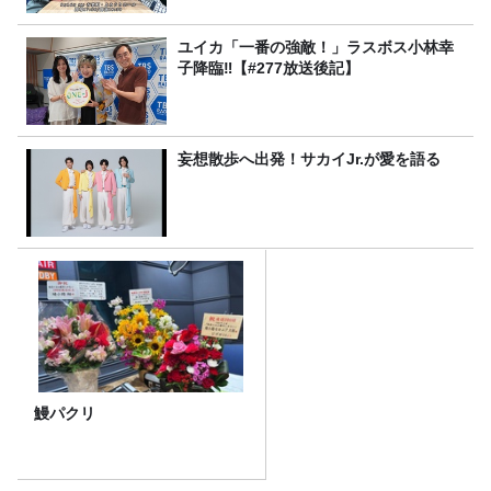
ユイカ「一番の強敵！」ラスボス小林幸
子降臨‼【#277放送後記】
妄想散歩へ出発！サカイJr.が愛を語る
鰻パクリ