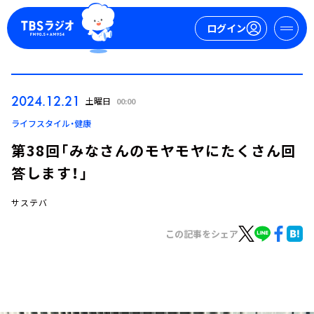
ログイン
マイページ
2024.12.21
土曜日
00:00
新規会員登録
ログイン
ライフスタイル・健康
第38回「みなさんのモヤモヤにたくさん回
答します！」
サステバ
この記事をシェア
今日の番組表
週間番組表
トピックス
TBS Podcast