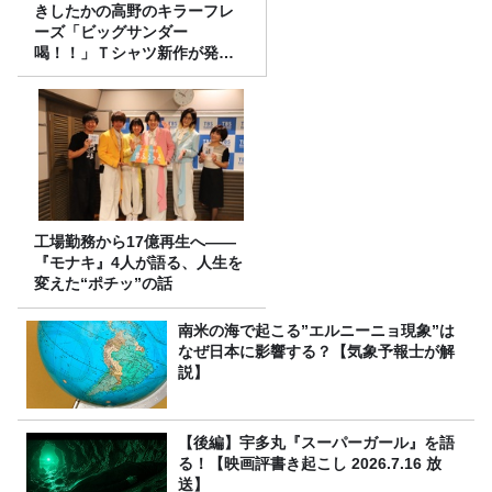
きしたかの高野のキラーフレ
ーズ「ビッグサンダー
喝！！」Ｔシャツ新作が発売
決定！
工場勤務から17億再生へ——
『モナキ』4人が語る、人生を
変えた“ポチッ”の話
南米の海で起こる”エルニーニョ現象”は
なぜ日本に影響する？【気象予報士が解
説】
【後編】宇多丸『スーパーガール』を語
る！【映画評書き起こし 2026.7.16 放
送】