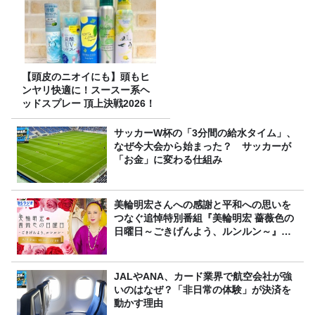
【頭皮のニオイにも】頭もヒ
ンヤリ快適に！スースー系ヘ
ッドスプレー 頂上決戦2026！
サッカーW杯の「3分間の給水タイム」、
なぜ今大会から始まった？ サッカーが
「お金」に変わる仕組み
美輪明宏さんへの感謝と平和への思いを
つなぐ追悼特別番組『美輪明宏 薔薇色の
日曜日～ごきげんよう、ルンルン～』
8/9（日）16時放送
JALやANA、カード業界で航空会社が強
いのはなぜ？「非日常の体験」が決済を
動かす理由