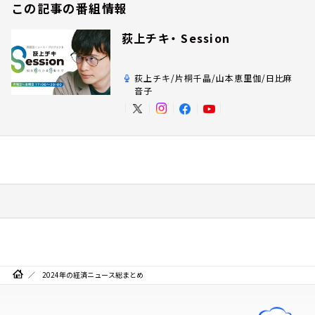
この記事の番組情報
荻上チキ・ Session
荻上チキ/片桐千晶/山本恵里伽/日比麻
音子
2024年の経済ニュース総まとめ