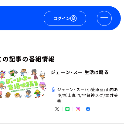
ログイン
この記事の番組情報
ジェーン・スー 生活は踊る
ジェーン・スー/小笠原亘/山内あ
ゆ/杉山真也/宇賀神メグ/堀井美
香