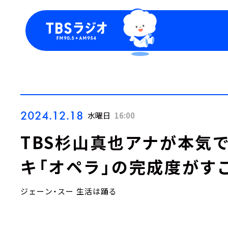
今日の番組表
トピッ
週間番組表
TBS
Podca
お知ら
2024.12.18
水曜日
16:00
TBS杉山真也アナが本気
キ「オペラ」の完成度がす
ジェーン・スー 生活は踊る