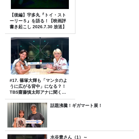
【後編】宇多丸『トイ・スト
ーリー５』を語る！【映画評
書き起こし 2026.7.30 放送】
#17. 篠塚大輝も「マンタのよ
うに広がる背中」になる？！
TBS齋藤慎太郎アナに聞くメ
ンズフィジークの魅力！！
話題沸騰！ギガマート展！
水谷豊さん（1）～