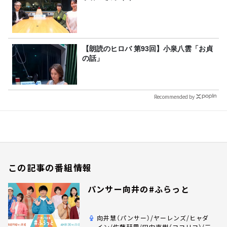
【朗読のヒロバ 第93回】小泉八雲「お貞
の話」
Recommended by
この記事の番組情報
パンサー向井の#ふらっと
向井慧（パンサー）/ヤーレンズ/ヒャダ
イン/佐藤栞里/田中直樹（ココリコ）/三