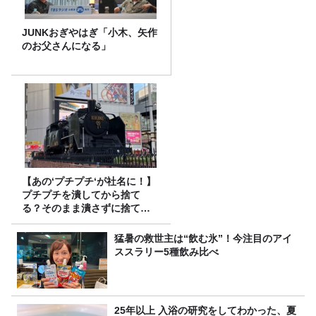
JUNKおぎやはぎ「小木、矢作
のお父さんになる」
【あの‘プチプチ‘が社名に！】
プチプチを潰してから捨て
る？そのまま潰さずに捨て
る？
猛暑の救世主は“飲む氷”！今注目のアイ
ススラリー5種飲み比べ
25年以上 入浴の研究をしてわかった、夏