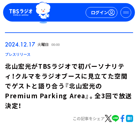
ログイン
マイページ
2024.12.17
火曜日
00:00
新規会員登録
ログイン
プレスリリース
北山宏光がTBSラジオで初パーソナリテ
ィ！クルマをラジオブースに見立てた空間
でゲストと語り合う『北山宏光の
Premium Parking Area』。全3回で放送
決定！
今日の番組表
週間番組表
この記事をシェア
トピックス
TBS Podcast