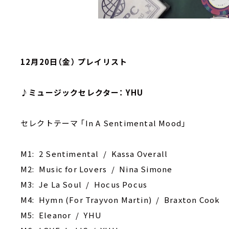
12月20日（金） プレイリスト
♪ミュージックセレクター： YHU
セレクトテーマ ｢In A Sentimental Mood｣
M1: 2 Sentimental / Kassa Overall
M2: Music for Lovers / Nina Simone
M3: Je La Soul / Hocus Pocus
M4: Hymn (For Trayvon Martin) / Braxton Cook
M5: Eleanor / YHU