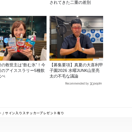
！
されてきた二重の差別
暑の救世主は“飲む氷”！今
【募集要項】真夏の大喜利甲
目のアイススラリー5種飲
子園2026 水曜JUNK山里亮
比べ
太の不毛な議論
Recommended by
イリスト / サイン入りステッカープレゼント有り