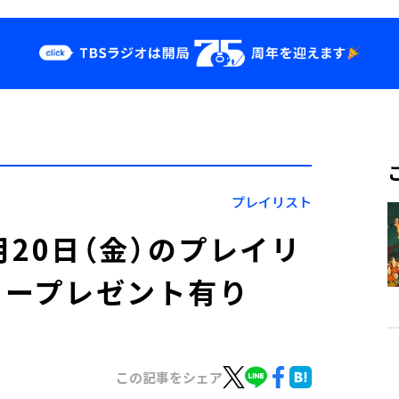
クス
イベント・グッ
ズ
st
YouTube
せ
会社情報
プレイリスト
」12月20日（金）のプレイリ
カープレゼント有り
この記事をシェア