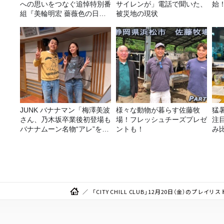
への思いをつなぐ追悼特別番
サイレンが」電話で聞いた、
始
組『美輪明宏 薔薇色の日曜
被災地の現状
日～ごきげんよう、ルンルン
～』8/9（日）16時放送
JUNK バナナマン「梅澤美波
様々な動物が暮らす佐藤牧
猛
さん、乃木坂卒業後初登場も
場！フレッシュチーズプレゼ
注
バナナムーン名物“アレ”を喰
ントも！
み
らう」
「CITY CHILL CLUB」12月20日（金）のプレ