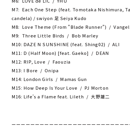
M6: LOVE de LIC / YHU
M7: Each One Step (feat. Tomotaka Nishimura, Ta
candela) / swiyon 足 Seiya Kudo
M8: Love Theme (From "Blade Runner") / Vangel
M9: Three Little Birds / Bob Marley
M10: ‎DAZE N SUNSHINE (feat. Shing02) / ALI
M11: D (Half Moon) [feat. Gaeko] / DEAN
M12: RIP, Love / Faouzia
M13: ‎I Bore / Onipa
M14: London Girls / Mamas Gun
M15: How Deep Is Your Love / PJ Morton
M16: Life's a Flame feat. Lileth / 大野雄二
ーーーーーーーーーーーーーーーーーーーーーーーーー