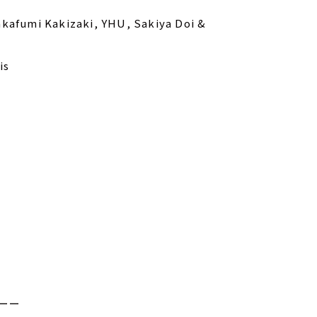
kafumi Kakizaki, YHU, Sakiya Doi &
is
ーー