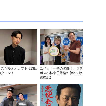
タスギルオオカブト 513回
ユイカ「一番の強敵！」ラス
のターン！
ボス小林幸子降臨‼【#277放
送後記】