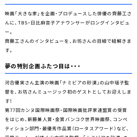
映画「大きな家」を企画・プロデュースした俳優の齊藤工さ
んに、TBS・日比麻音子アナウンサーがロングインタビュ
ー。
齊藤工さんのインタビューを、お坊さんの目線で紐解きま
す。
夢の特別企画ふたつ目は・・・
河合優実さん主演の映画「ナミビアの砂漠」の山中瑶子監
督を、お坊さんミュージック初のゲストとしてお迎えしま
す！
第77回カンヌ国際映画祭・国際映画批評家連盟賞の受賞
をはじめ、新藤兼人賞・金賞バンコク世界映画祭、コンペ
ティション部門・最優秀作品賞（ロータスアワード）など、