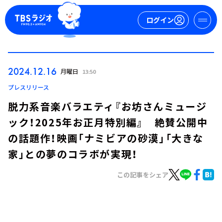
ログイン
マイページ
2024.12.16
月曜日
13:50
新規会員登録
ログイン
プレスリリース
脱力系音楽バラエティ『お坊さんミュージ
ック！2025年お正月特別編』 絶賛公開中
の話題作！映画「ナミビアの砂漠」「大きな
家」との夢のコラボが実現！
この記事をシェア
今日の番組表
週間番組表
トピックス
TBS Podcast