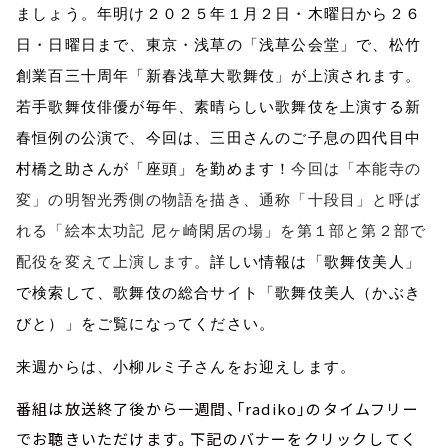
ましょう。年明け２０２５年１月２日・木曜日から２６
日・日曜日まで、東京・浅草の「浅草公会堂」で、松竹
創業百三十周年「新春浅草大歌舞伎」が上演されます。
若手歌舞伎俳優が毎年、素晴らしい歌舞伎を上演する新
春恒例の公演で、今回は、三田さんのご子息の四代目中
村橋之助さんが「座頭」を勤めます！
今回は「本能寺の
変」の明智光秀側の物語を描き、通称「十段目」と呼ば
れる「絵本太功記 尼ヶ崎閑居の場」を第１部と第２部で
配役を変えて上演します。
詳しい情報は「歌舞伎美人」
で検索して、歌舞伎の総合サイト「歌舞伎美人（かぶき
びと）」をご覧になってください。
来週からは、小柳ルミ子さんをお迎えします。
番組は放送終了後から一週間、「radiko」のタイムフリー
でお聴きいただけます。下記のバナーをクリックしてく