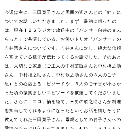
今週は主に、三田寛子さんと周囲の皆さんとの「絆」に
ついてお話しいただきました。まず、最初に伺ったの
は、現在ＴＢＳラジオで放送中の「
パンサー向井の＃ふ
らっと
」で共演している、お笑いトリオ「パンサー」の
向井慧さんについてです。向井さんに対し、絶大な信頼
を寄せている様子が伝わってくるお話でした。そのあと
は、大切なご家族（ご主人の中村芝翫さんと中村橋之助
さん、中村福之助さん、中村歌之助さんの３人のご子
息）との心温まるエピソードや、３人のご子息が小さか
った頃の微笑ましいエピソードを披露してくださいまし
た。さらに、コロナ禍を経て、三男の歌之助さんが料理
を担当してくれるようになったというお話を嬉しそうに
教えてくれた三田寛子さん。母親としてのお子さんへの
愛情がたっぷり伝わってきました。ぜひ、ｒａｄｉｋｏ