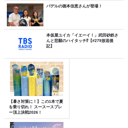
パデルの徳本佳恵さんが登場！
本仮屋ユイカ「イエーイ！」武田砂鉄さ
んと悲願のハイタッチ⁉【#279放送後
記】
【暑さ対策に！】この1本で夏
を乗り切れ！ スースースプレ
ー頂上決戦2026！