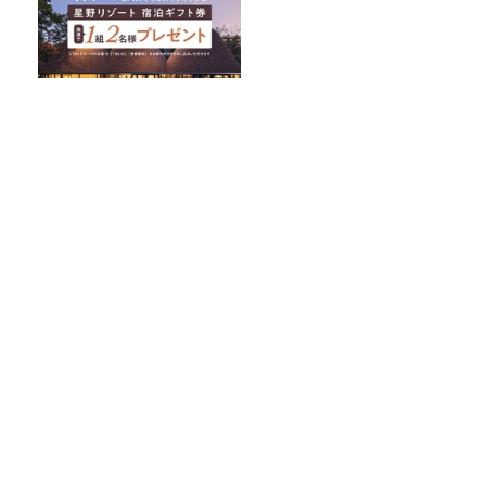
リゾナーレ那須でもご利用い
ただける星野リゾート宿泊ギ
フト券が、抽選で1組2名様に
プレゼント！
久米宏さんは平野レミさんが好きだっ
た？？
【プレ金ナイト】なぜこれを？と問い、
そこから今を読み解いていく。
なぜ人気？十割そばの魅力！ 最高に美
味しかった『山本かじの「国産十割そ
ば」』とは？【十割そば10種食べ比べ】