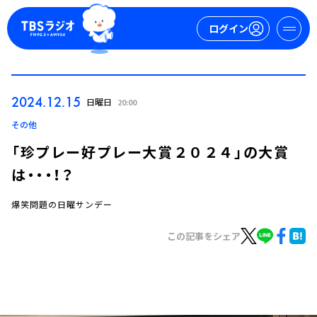
ログイン
マイページ
2024.12.15
日曜日
20:00
新規会員登録
ログイン
その他
「珍プレー好プレー大賞２０２４」の大賞
は・・・！？
爆笑問題の日曜サンデー
この記事をシェア
今日の番組表
週間番組表
トピックス
TBS Podcast