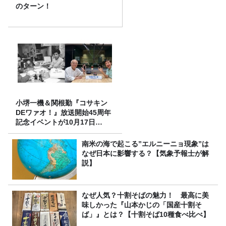
のターン！
小堺一機＆関根勤『コサキン
DEワァオ！』放送開始45周年
記念イベントが10月17日
（土）に開催決定！本日より
FC先行受付スタート！
南米の海で起こる”エルニーニョ現象”は
なぜ日本に影響する？【気象予報士が解
説】
なぜ人気？十割そばの魅力！ 最高に美
味しかった『山本かじの「国産十割そ
ば」』とは？【十割そば10種食べ比べ】