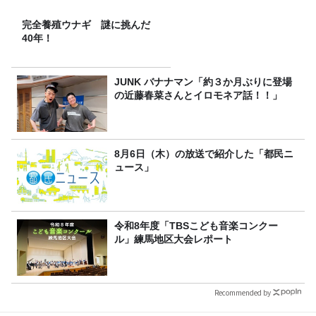
完全養殖ウナギ 謎に挑んだ
40年！
JUNK バナナマン「約３か月ぶりに登場
の近藤春菜さんとイロモネア話！！」
8月6日（木）の放送で紹介した「都民ニ
ュース」
令和8年度「TBSこども音楽コンクー
ル」練馬地区大会レポート
Recommended by