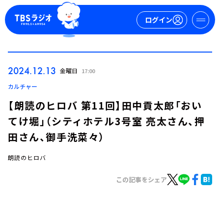
ログイン
マイページ
2024.12.13
金曜日
17:00
新規会員登録
ログイン
カルチャー
【朗読のヒロバ 第11回】田中貢太郎「おい
てけ堀」（シティホテル3号室 亮太さん、押
田さん、御手洗菜々）
朗読のヒロバ
今日の番組表
この記事をシェア
週間番組表
トピックス
TBS Podcast