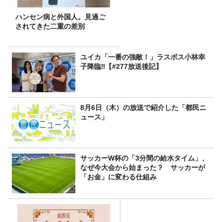
ハンセン病と外国人。見過ご
されてきた二重の差別
ユイカ「一番の強敵！」ラスボス小林幸
子降臨‼【#277放送後記】
8月6日（木）の放送で紹介した「都民ニ
ュース」
サッカーW杯の「3分間の給水タイム」、
なぜ今大会から始まった？ サッカーが
「お金」に変わる仕組み