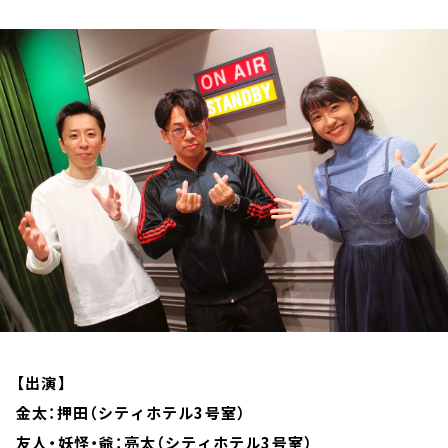
お知らせ
イベント・グッズ
YouTube
会社情報
【出演】
金太：押田（シティホテル3号室）
友人・妖怪・爺：亮太（シティホテル3号室）