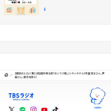
【朗読のヒロバ 第11回】田中貢太郎「おいてけ堀」（シティホテル3号室 亮太さん、押
田さん、御手洗菜々）