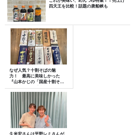
これが美味い、めんつゆ特集！！売上げ
四天王を比較！話題の唐船峡も
なぜ人気？十割そばの魅
力！ 最高に美味しかった
『山本かじの「国産十割そ
ば」』とは？【十割そば10種
食べ比べ】
久米宏さんは平野レミさんが