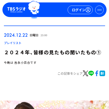
ログイン
マイページ
2024.12.22
日曜日
23:00
新規会員登録
ログイン
プレイリスト
２０２４年、皆様の見たもの聞いたもの①
今晩は 吉永小百合です
この記事をシェア
今日の番組表
週間番組表
トピックス
TBS Podcast