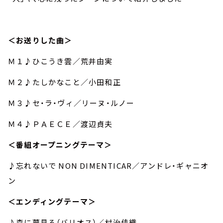
＜お送りした曲＞
Ｍ１♪ひこうき雲／荒井由実
Ｍ２♪たしかなこと／小田和正
Ｍ３♪セ・ラ・ヴィ／リーヌ・ルノー
Ｍ４♪ＰＡＥＣＥ／渡辺貞夫
＜番組オープニングテーマ＞
♪忘れないで NON DIMENTICAR／アンドレ・ギャニオ
ン
＜エンディングテーマ＞
♪森に夢見る（バリオス）／村治佳織