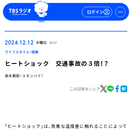
ログイン
マイページ
2024.12.12
木曜日
00:07
新規会員登録
ログイン
ライフスタイル・健康
ヒートショック 交通事故の３倍！？
森本毅郎・スタンバイ！
この記事をシェア
今日の番組表
週間番組表
トピックス
「ヒートショック」は、急激な温度差に触れることによって
TBS Podcast