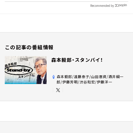
Recommended by
この記事の番組情報
森本毅郎・スタンバイ！
森本毅郎/遠藤泰子/山田惠資/酒井綱一
郎/伊藤芳明/渋谷和宏/伊藤洋一