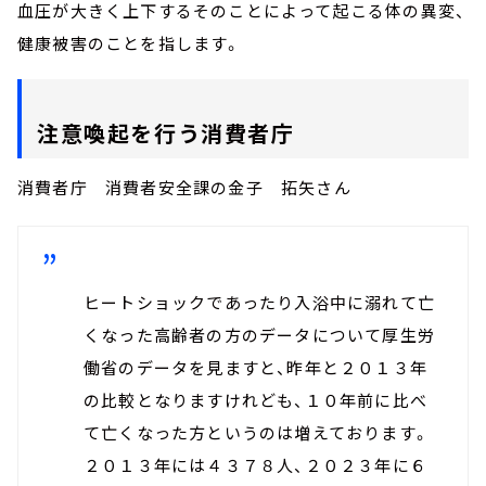
お知らせ
血圧が大きく上下するそのことによって起こる体の異変、
イベント・グッズ
健康被害のことを指します。
YouTube
会社情報
注意喚起を行う消費者庁
消費者庁 消費者安全課の金子 拓矢さん
ヒートショックであったり入浴中に溺れて亡
くなった高齢者の方のデータについて厚生労
働省のデータを見ますと、昨年と２０１３年
の比較となりますけれども、１０年前に比べ
て亡くなった方というのは増えております。
２０１３年には４３７８人、２０２３年に６