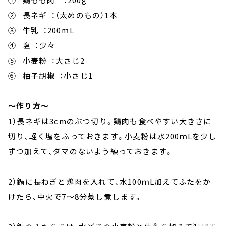
② 長ネギ ：（太めのもの）1本
③ 牛乳 ：200ｍL
④ 塩 ：少々
⑤ 小麦粉 ：大さじ2
⑥ 柚子胡椒 ：小さじ1
～作り方～
1）長ネギは3cmのぶつ切り。鶏肉も食べやすい大きさに
切り、軽く塩をふっておきます。小麦粉は水200ｍLを少し
ずつ加えて、ダマのないよう練っておきます。
2）鍋に長ねぎと鶏肉を入れて、水100ｍL加えてふたをか
けたら、中火で7～8分蒸し煮します。