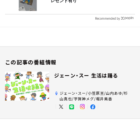
レゼント有り
Recommended by
この記事の番組情報
ジェーン・スー 生活は踊る
ジェーン・スー/小笠原亘/山内あゆ/杉
山真也/宇賀神メグ/堀井美香