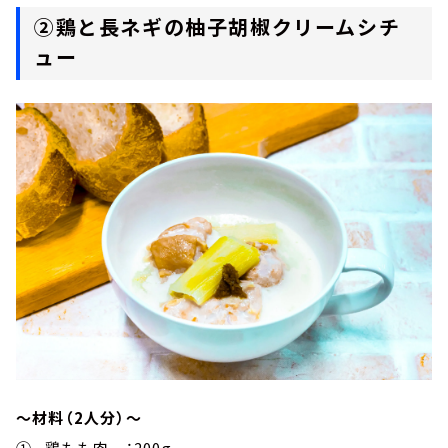
②鶏と長ネギの柚子胡椒クリームシチ
ュー
～材料（2人分）～
① 鶏もも肉 ：200g