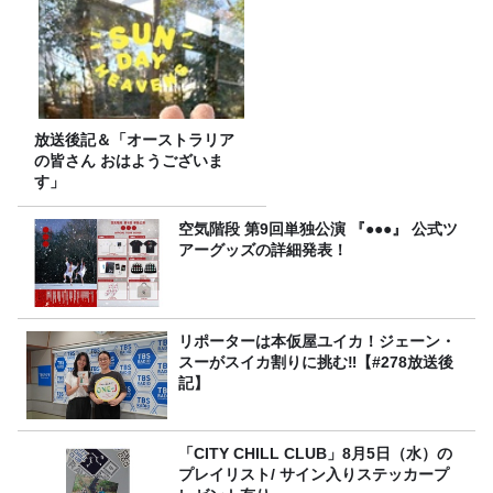
放送後記＆「オーストラリア
の皆さん おはようございま
す」
空気階段 第9回単独公演 『●●●』 公式ツ
アーグッズの詳細発表！
リポーターは本仮屋ユイカ！ジェーン・
スーがスイカ割りに挑む‼【#278放送後
記】
「CITY CHILL CLUB」8月5日（水）の
プレイリスト/ サイン入りステッカープ