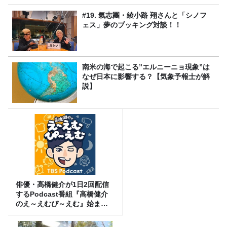
#19. 氣志團・綾小路 翔さんと「シノフ
ェス」夢のブッキング対談！！
南米の海で起こる”エルニーニョ現象”は
なぜ日本に影響する？【気象予報士が解
説】
俳優・高橋健介が1日2回配信
するPodcast番組『高橋健介
のえ～えむぴ～えむ』始まり
ます