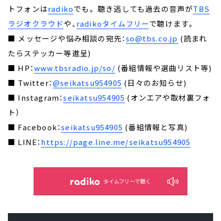
トフォンは
radiko
でも。 聴き逃しても過去の音声が
TBS
ラジオクラウド
や、
radikoタイムフリー
で聴けます。
■ メッセージや悩み相談の宛先：
so@tbs.co.jp
(読まれ
たらステッカー等進呈)
■ HP：
www.tbsradio.jp/so/
(番組情報や選曲リスト等)
■ Twitter：
@seikatsu954905
(日々のお知らせ)
■ Instagram：
seikatsu954905
(オンエアや取材裏フォ
ト）
■ Facebook：
seikatsu954905
(番組情報と写真)
■ LINE：
https://page.line.me/seikatsu954905
タイムフリーで聴く