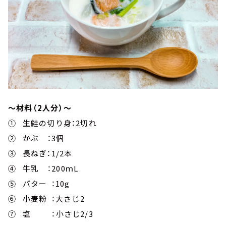
～材料（2人分）～
① 生鮭の切り身：2切れ
② かぶ ：3個
③ 長ねぎ：1/2本
④ 牛乳 ：200ｍL
⑤ バター ：10g
⑥ 小麦粉 ：大さじ2
⑦ 塩 ：小さじ2/3