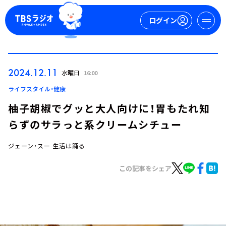
ログイン
マイページ
2024.12.11
水曜日
16:00
新規会員登録
ログイン
ライフスタイル・健康
柚子胡椒でグッと大人向けに！胃もたれ知
らずのサラっと系クリームシチュー
ジェーン・スー 生活は踊る
この記事をシェア
今日の番組表
週間番組表
トピックス
TBS Podcast