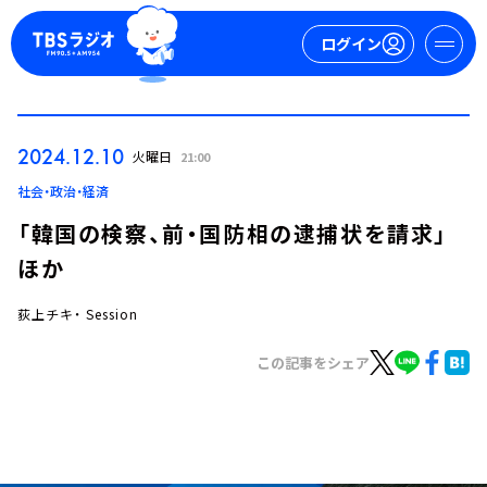
ログイン
マイページ
2024.12.10
火曜日
21:00
新規会員登録
ログイン
社会・政治・経済
「韓国の検察、前・国防相の逮捕状を請求」
ほか
荻上チキ・ Session
この記事をシェア
今日の番組表
週間番組表
トピックス
TBS Podcast