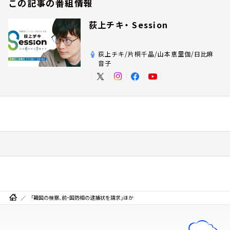
この記事の番組情報
荻上チキ・ Session
荻上チキ/片桐千晶/山本恵里伽/日比麻
音子
「韓国の検察、前・国防相の逮捕状を請求」ほか