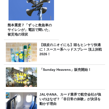
熊本震度７「ずっと救急車の
サイレンが」電話で聞いた、
被災地の現状
【頭皮のニオイにも】頭もヒンヤリ快適
に！スースー系ヘッドスプレー 頂上決戦
2026！
「Sunday Heavens」販売開始！
JALやANA、カード業界で航空会社が強
いのはなぜ？「非日常の体験」が決済を
動かす理由