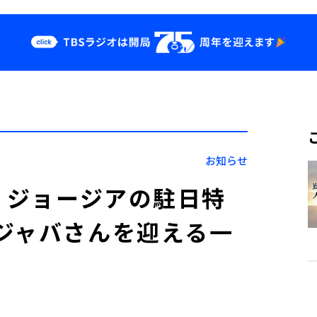
クス
イベント・グッ
ズ
st
YouTube
せ
会社情報
お知らせ
使 ジョージアの駐日特
ジャバさんを迎える一