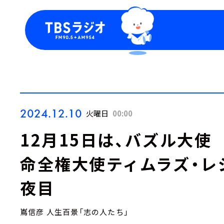
今日の番組表
トピッ
週間番組表
TBS
Podca
お知ら
2024.12.10
火曜日
00:00
12月15日は、バズル大
命全権大使ティムラズ・レ
夜目
嶌信彦 人生百景「志の人たち」