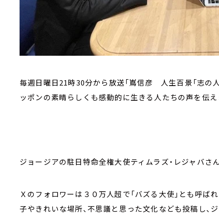
毎週日曜日21時30分から放送「嶌信彦 人生百景「志の
ッポンの素晴らしくも感動的に生きる人たちの声を伝え
ジョージアの駐日特命全権大使ティムラズ・レジャバさ
Ｘのフォロワーは３０万人超で「バズる大使」とも呼ば
子やきれいな場所、不思議と思った文化なども投稿し、