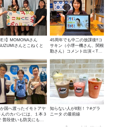
E:I】MOMONAさん
45周年でも中二の放課後‼コ
SUZUMIさんとこねくと
サキン（小堺一機さん、関根
勤さん）コメント出演＜TBS
ラジオ番組審議会からのご報
告＞
22か国へ渡ったイモトアヤ
知らない人が8割！？#グラ
さんのカバンには、１本３
ニータ の最前線
で 普段使いも防災にもな
最強の棒が入っていた！
Recommended by