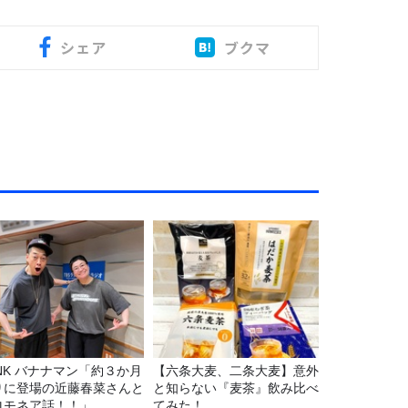
シェア
ブクマ
マン「約３か月
【六条大麦、二条大麦】意外
りに登場の近藤春菜さんと
と知らない『麦茶』飲み比べ
ロモネア話！！」
てみた！