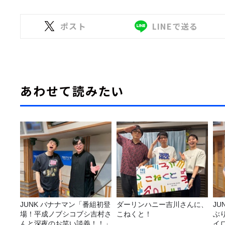
ポスト
LINEで送る
あわせて読みたい
JUNK バナナマン「番組初登
ダーリンハニー吉川さんに、
JUNK バナナ
場！平成ノブシコブシ吉村さ
こねくと！
ぶ
んと深夜のお笑い談義！！」
イ