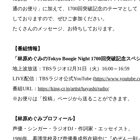
通のお便り」に加えて、1700回突破記念のテーマとし
しておりますので、ぜひご参加ください。
たくさんのメッセージ、お待ちしております。
【番組情報】
「林原めぐみのTokyo Boogie Night 1700回突破記念ス
地上波放送：TBSラジオ12月31日（火）16:00～16:59
LIVE配信：TBSラジオ公式YouTube (
https://www.youtube.
番組URL：
https://king-cr.jp/artist/hayashi/radio/
※お便りは「投稿」ページから送ることができます。
【林原めぐみプロフィール】
声優・シンガー・ラジオDJ・作詞家・エッセイスト。
1986年、看護学校及び声優養成所在籍中に『めぞん一