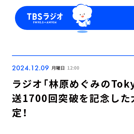
今日の番組表
トピッ
週間番組表
TBS
Podca
お知ら
2024.12.09
月曜日
12:00
ラジオ「林原めぐみのTokyo 
送1700回突破を記念し
定！