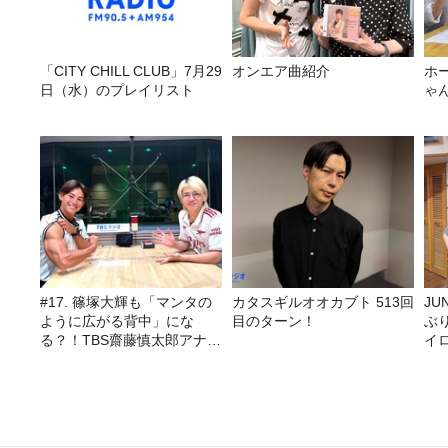
「CITY CHILL CLUB」7月29
オンエア曲紹介
ホ
日（水）のプレイリスト
ゃ
#17. 篠塚大輝も「マンタの
カタスギルオオカブト 513回
JUNK バナナ
ように広がる背中」にな
目のターン！
ぶ
る？！TBS齋藤慎太郎アナに
イ
聞くメンズフィジークの魅
力！！