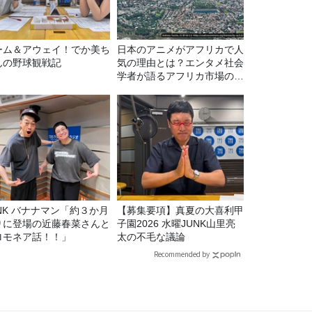
ーム＆アウェイ！でか美ち
日本のアニメがアフリカで人
んの野球観戦記
気の理由とは？エンタメ社会
学者が語るアフリカ市場のリ
アル
マン「約３か月
【募集要項】真夏の大喜利甲
りに登場の近藤春菜さんと
子園2026 水曜JUNK山里亮
ロモネア話！！」
太の不毛な議論
Recommended by