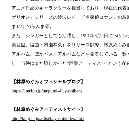
アニメ作品のキャラクターを担当しており、現在の代表
ゲリオン』シリーズの綾波レイ、『名探偵コナン』の灰
ま1/2』のらんま等。
また、シンガーとしても活躍し、1991年3月5日に1stシン
美登里、編曲：村瀬恭久）をリリース以降、林原めぐみ個
アルバム、ほかベストアルバムなどを発表している。数々
し、当時はまだ珍しかった“声優アーティスト”という存
【林原めぐみオフィシャルブログ】
https://ameblo.jp/megumi--hayashibara
【林原めぐみアーティストサイト】
http://king-cr.jp/artist/hayashi/index.html