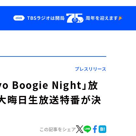
クス
イベント・グッ
ズ
st
YouTube
せ
会社情報
プレスリリース
Boogie Night」放
た大晦日生放送特番が決
この記事をシェア