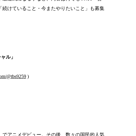
て「続けていること・今またやりたいこと」も募集
ペシャル」
com/@tbs9259
)
刻』でアニメデビュー。その後、数々の国民的人気