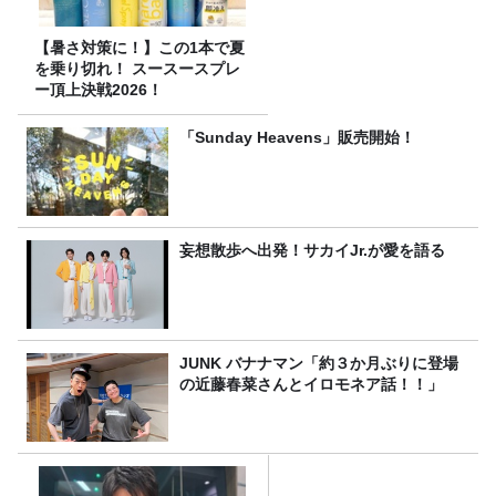
【暑さ対策に！】この1本で夏
を乗り切れ！ スースースプレ
ー頂上決戦2026！
「Sunday Heavens」販売開始！
妄想散歩へ出発！サカイJr.が愛を語る
JUNK バナナマン「約３か月ぶりに登場
の近藤春菜さんとイロモネア話！！」