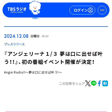
ログイン
マイページ
2024.12.08
日曜日
05:30
新規会員登録
ログイン
プレスリリース
『アンジェリーナ１/３ 夢は口に出せば叶
う！！』、初の番組イベント開催が決定！
Angie Radio!!～夢は口に出せば叶う!～
この記事をシェア
今日の番組表
週間番組表
トピックス
TBS Podcast