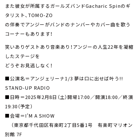
また彼女が所属するガールズバンドGacharic Spinのギ
タリスト、TOMO-ZO
の伴奏でアンジーがバンドのナンバーやカバー曲を歌う
コーナーもあります！
笑いありゲストあり音楽あり！アンジーの人生22年を凝縮
したステージを
どうぞお見逃しなく！
■公演名＝アンジェリーナ1/3 夢は口に出せば叶う!!
STAND-UP RADIO
■日時＝2025年2月8日（土）開場17:00／開演18:00／終演
19:30（予定）
■会場＝I'M A SHOW
（東京都千代田区有楽町2丁目5番1号 有楽町マリオン
別館 7F