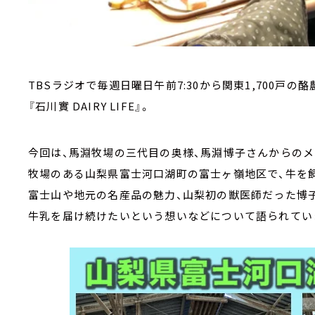
TBSラジオで毎週日曜日午前7:30から関東1,700戸
『石川實 DAIRY LIFE』。
今回は、馬淵牧場の三代目の奥様、馬淵博子さんからの
牧場のある山梨県富士河口湖町の富士ヶ嶺地区で、牛を
富士山や地元の名産品の魅力、山梨初の獣医師だった博
牛乳を届け続けたいという想いなどについて語られてい