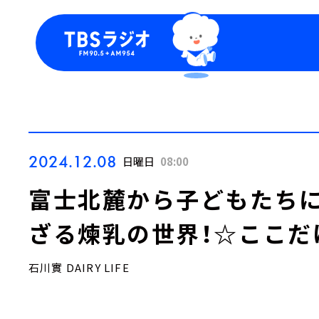
今日の番組表
トピッ
週間番組表
TBS
Podca
お知ら
2024.12.08
日曜日
08:00
富士北麓から子どもたちに
ざる煉乳の世界！☆ここだ
石川實 DAIRY LIFE