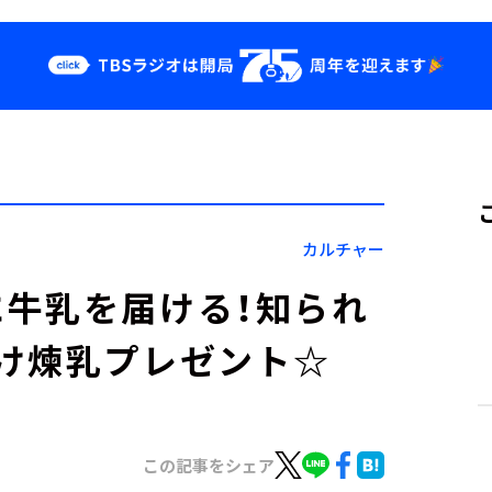
クス
イベント・グッ
ズ
st
YouTube
せ
会社情報
カルチャー
牛乳を届ける！知られ
け煉乳プレゼント☆
この記事をシェア