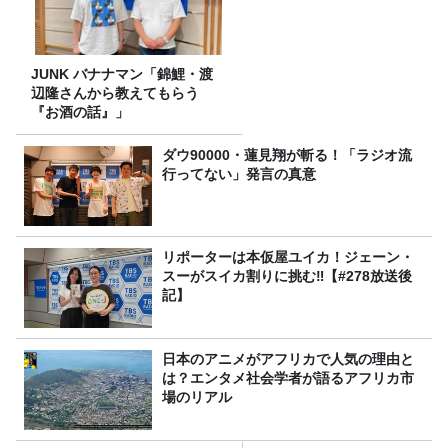
JUNK バナナマン「錦鯉・渡
辺隆さんから教えてもらう
『お酒の話』」
ダウ90000・蓮見翔が斬る！「ラジオ流
行ってない」発言の真意
リポーターは本仮屋ユイカ！ジェーン・
スーがスイカ割りに挑む‼【#278放送後
記】
日本のアニメがアフリカで人気の理由と
は？エンタメ社会学者が語るアフリカ市
場のリアル