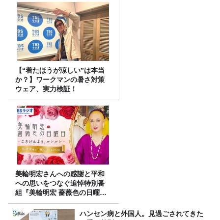
【“着たほうが涼しい”は本当
か？】ワークマンの暑さ対策
ウェア、実力検証！
美輪明宏さんへの感謝と平和
への思いをつなぐ追悼特別番
組『美輪明宏 薔薇色の日曜日
～ごきげんよう、ルンルン
～』8/9（日）16時放送
ハンセン病と外国人。見過ごされてきた