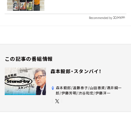
Recommended by
この記事の番組情報
森本毅郎・スタンバイ！
森本毅郎/遠藤泰子/山田惠資/酒井綱一
郎/伊藤芳明/渋谷和宏/伊藤洋一