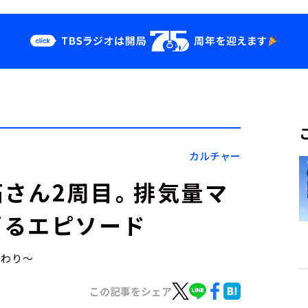
クス
イベント・グッ
ズ
st
YouTube
せ
会社情報
カルチャー
さん2周目。排気量マ
ぎるエピソード
こだわり～
この記事をシェア