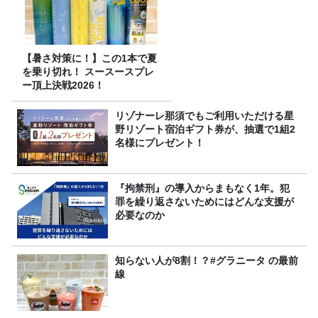
【暑さ対策に！】この1本で夏
を乗り切れ！ スースースプレ
ー頂上決戦2026！
リゾナーレ那須でもご利用いただける星
野リゾート宿泊ギフト券が、抽選で1組2
名様にプレゼント！
『拘禁刑』の導入からまもなく1年。犯
罪を繰り返さないためにはどんな支援が
必要なのか
知らない人が8割！？#グラニータ の最前
線