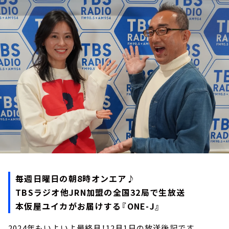
お知らせ
イベント・グッズ
YouTube
会社情報
毎週日曜日の朝8時オンエア♪
TBSラジオ他JRN加盟の全国32局で生放送
本仮屋ユイカがお届けする『ONE-J』
2024年もいよいよ最終月！12月1日の放送後記です。