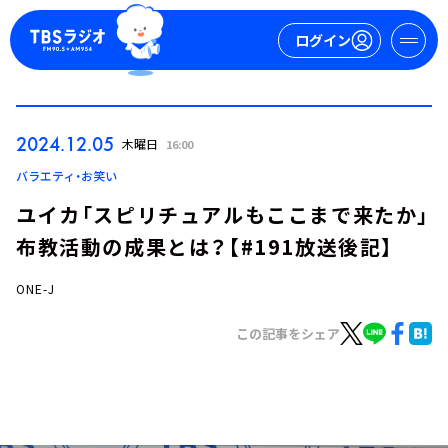
ログイン
マイページ
2024.12.05
木曜日
16:00
新規会員登録
ログイン
バラエティ・お笑い
ユイカ「スピリチュアルもここまで来たか」
布教活動の成果とは？【#191放送後記】
ONE-J
この記事をシェア
今日の番組表
週間番組表
トピックス
TBS Podcast