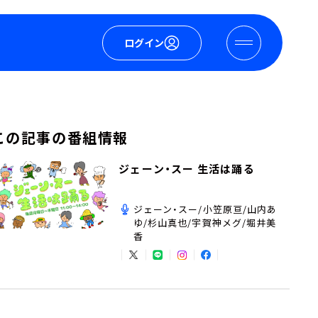
ログイン
この記事の番組情報
ジェーン・スー 生活は踊る
ジェーン・スー/小笠原亘/山内あ
ゆ/杉山真也/宇賀神メグ/堀井美
香