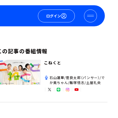
ログイン
この記事の番組情報
こねくと
石山蓮華/菅良太郎（パンサー）/で
か美ちゃん/飯塚悟志/土屋礼央