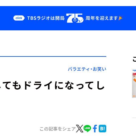
クス
イベント・グッ
ズ
st
YouTube
せ
会社情報
バラエティ・お笑い
してもドライになってし
この記事をシェア