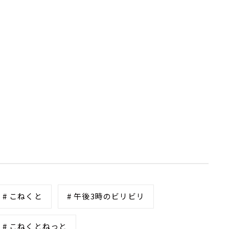
# こねくと
# 午後3時のビリビリ
# こねくとねっと