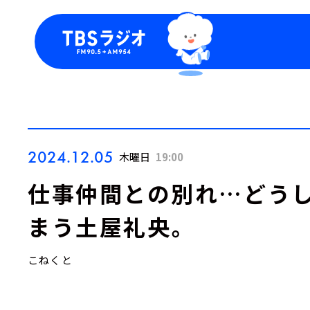
今日の番組表
トピッ
週間番組表
TBS
Podca
お知ら
2024.12.05
木曜日
19:00
仕事仲間との別れ…どう
まう土屋礼央。
こねくと