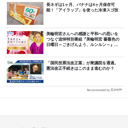
長ネギは1ヶ月、バナナは4ヶ月保存可
能！「アイラップ」を使った冷凍スゴ技
美輪明宏さんへの感謝と平和への思いを
つなぐ追悼特別番組『美輪明宏 薔薇色の
日曜日～ごきげんよう、ルンルン～』
8/9（日）16時放送
「国民投票法改正案」が衆議院を通過。
憲法改正手続きはこのまま進むのか？
Recommended by