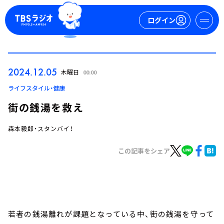
ログイン
マイページ
2024.12.05
木曜日
00:00
新規会員登録
ログイン
ライフスタイル・健康
街の銭湯を救え
森本毅郎・スタンバイ！
この記事をシェア
今日の番組表
週間番組表
トピックス
若者の銭湯離れが課題となっている中、街の銭湯を守って
TBS Podcast