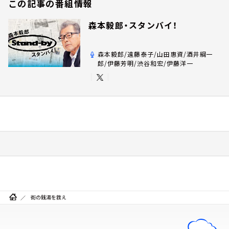
この記事の番組情報
森本毅郎・スタンバイ！
森本毅郎/遠藤泰子/山田惠資/酒井綱一
郎/伊藤芳明/渋谷和宏/伊藤洋一
街の銭湯を救え