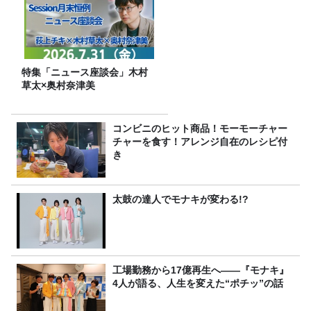
特集「ニュース座談会」木村
草太×奥村奈津美
コンビニのヒット商品！モーモーチャー
チャーを食す！アレンジ自在のレシピ付
き
太鼓の達人でモナキが変わる!?
工場勤務から17億再生へ——『モナキ』
4人が語る、人生を変えた“ポチッ”の話