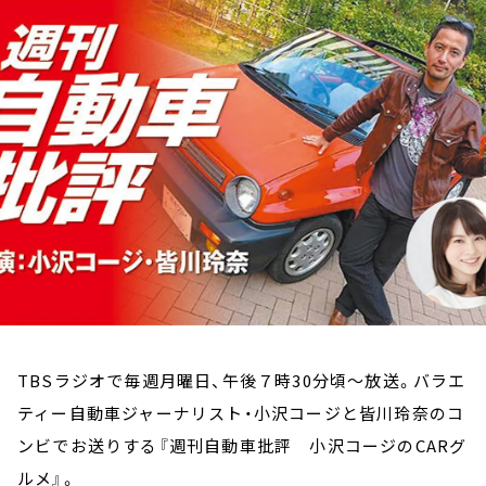
お知らせ
イベント・グッズ
YouTube
会社情報
TBSラジオで毎週月曜日、午後７時30分頃～放送。バラエ
ティー自動車ジャーナリスト・小沢コージと皆川玲奈のコ
ンビでお送りする『週刊自動車批評 小沢コージのCARグ
ルメ』。