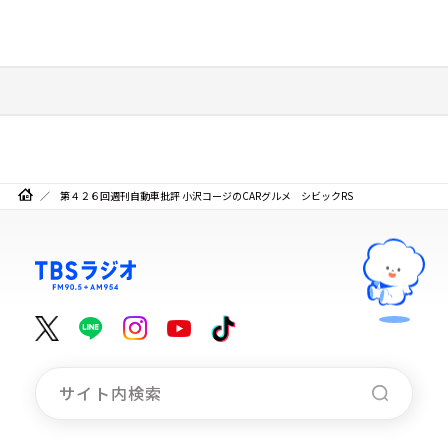
第４２６回週刊自動車批評 小沢コージのCARグルメ シビックRS