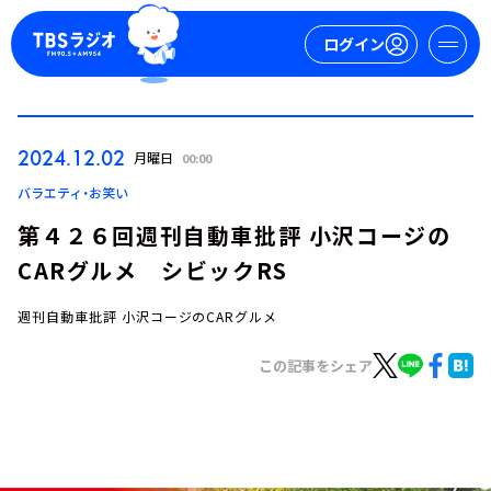
ログイン
マイページ
2024.12.02
月曜日
00:00
新規会員登録
ログイン
バラエティ・お笑い
第４２６回週刊自動車批評 小沢コージの
CARグルメ シビックRS
週刊自動車批評 小沢コージのCARグルメ
この記事をシェア
今日の番組表
週間番組表
トピックス
TBS Podcast