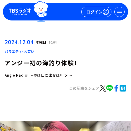
ログイン
マイページ
2024.12.04
水曜日
10:04
新規会員登録
ログイン
バラエティ・お笑い
アンジー初の海釣り体験！
Angie Radio!!～夢は口に出せば叶う!～
この記事をシェア
今日の番組表
週間番組表
トピックス
TBS Podcast