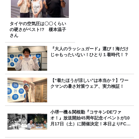
タイヤの空気圧は〇〇くらい
の硬さがベスト!? 榎本温子
さん
『大人のラッシュガード』選び！海だけ
じゃもったいない！ひとり１着時代！？
【“着たほうが涼しい”は本当か？】ワー
クマンの暑さ対策ウェア、実力検証！
小堺一機＆関根勤『コサキンDEワァ
オ！』放送開始45周年記念イベントが10
月17日（土）に開催決定！本日よりFC先
行受付スタート！