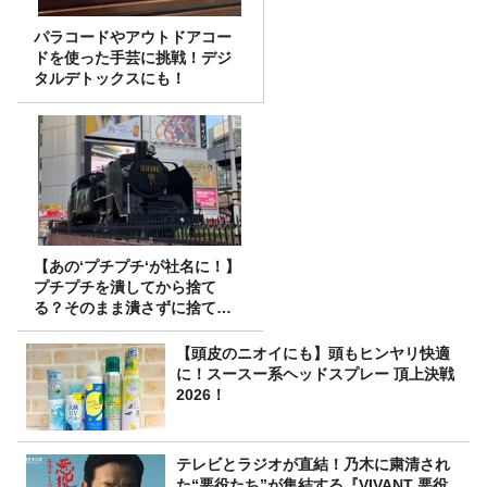
パラコードやアウトドアコー
ドを使った手芸に挑戦！デジ
タルデトックスにも！
【あの‘プチプチ‘が社名に！】
プチプチを潰してから捨て
る？そのまま潰さずに捨て
る？
【頭皮のニオイにも】頭もヒンヤリ快適
に！スースー系ヘッドスプレー 頂上決戦
2026！
テレビとラジオが直結！乃木に粛清され
た“悪役たち”が集結する『VIVANT 悪役