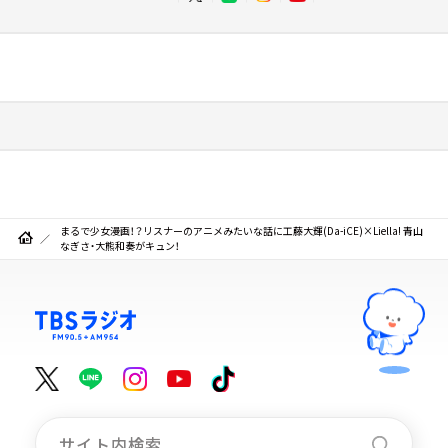
まるで少女漫画！？リスナーのアニメみたいな話に工藤大輝(Da-iCE)×Liella! 青山
なぎさ・大熊和奏がキュン！