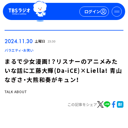
ログイン
マイページ
2024.11.30
土曜日
23:30
新規会員登録
ログイン
バラエティ・お笑い
まるで少女漫画！？リスナーのアニメみた
いな話に工藤大輝(Da-iCE)×Liella! 青山
なぎさ・大熊和奏がキュン！
TALK ABOUT
今日の番組表
この記事をシェア
週間番組表
トピックス
TBS Podcast