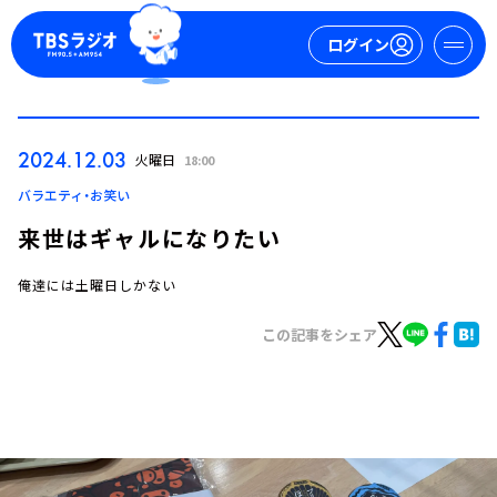
ログイン
マイページ
2024.12.03
火曜日
18:00
新規会員登録
ログイン
バラエティ・お笑い
来世はギャルになりたい
俺達には土曜日しかない
この記事をシェア
今日の番組表
週間番組表
トピックス
TBS Podcast