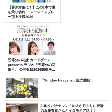
【暑さ対策に！】この1本で夏
を乗り切れ！ スースースプレ
ー頂上決戦2026！
五等分の花嫁 カードゲーム
presents ラジオ『五等分の花
嫁＊』 公開収録2026開催決
定！
「Sunday Heavens」販売開始！
JUNK バナナマン「約３か月ぶりに登場
の近藤春菜さんとイロモネア話！！」