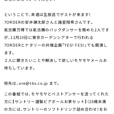
ということで、来週は生放送でゲストが来ます！
7ORDERの安井謙太郎さんと諸星翔希さんです。
氣志團万博では氣志團のバックダンサーを務めた2人です
が、12月23日に東京ガーデンシアターで行われる
7ORDERとナタリーの共催企画「YES! FES!」でも競演し
ます。
２人に聞きたいことや解決して欲しいモヤモヤメールお
待ちしています。
宛先は、ore@tbs.co.jp まで。
この番組では、モヤモヤとベストアンサーを送ってくれた
方に【サントリー謹製ビアボールお家セット】（20歳未満
の方には、サントリーのソフトドリンク詰め合わせ）をお