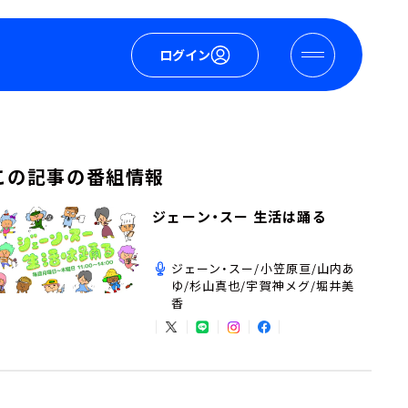
ログイン
この記事の番組情報
ジェーン・スー 生活は踊る
ジェーン・スー/小笠原亘/山内あ
ゆ/杉山真也/宇賀神メグ/堀井美
香