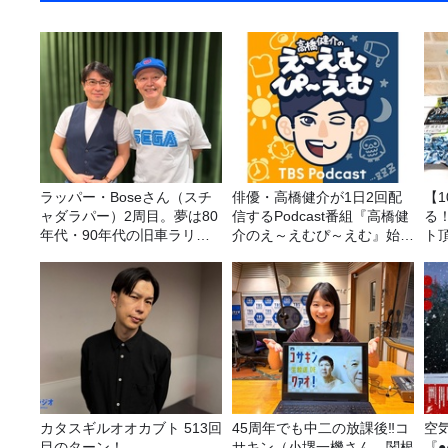
ラッパー・Boseさん（スチ
俳優・高橋健介が1日2回配
【
ャダラパー）2周目。夢は80
信するPodcast番組『高橋健
る
年代・90年代の旧車ラリ
介のえ～えむぴ～えむ』始ま
ト
ー！
ります
カタスギルオオカブト 513回
45周年でも中二の放課後‼コ
空
目のターン！
サキン（小堺一機さん、関根
『