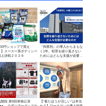
100円ショップで買え
『拘禁刑』の導入からまもな
！】スースー系ボディシー
く1年。犯罪を繰り返さない
頂上決戦２０２６
ためにはどんな支援が必要な
のか
気階段 第9回単独公演
【“着たほうが涼しい”は本当
●●●』 公式ツアーグッズの
か？】ワークマンの暑さ対策