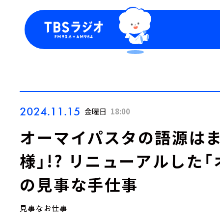
今日の番組表
トピッ
週間番組表
TBS
Podca
お知ら
2024.11.15
金曜日
18:00
オーマイパスタの語源はま
様」!? リニューアルした
の見事な手仕事
見事なお仕事