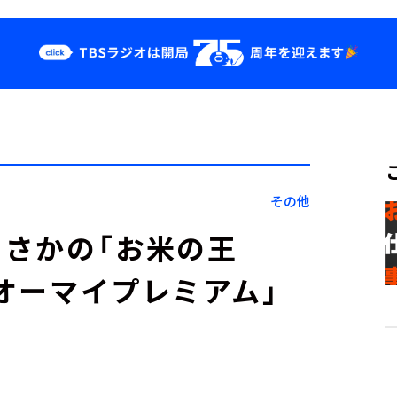
クス
イベント・グッ
ズ
st
YouTube
せ
会社情報
その他
さかの「お米の王
「オーマイプレミアム」