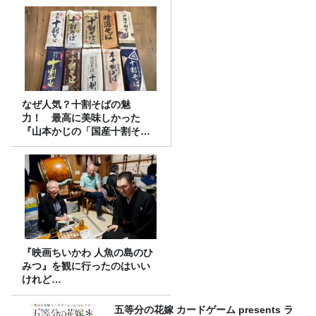
なぜ人気？十割そばの魅
力！ 最高に美味しかった
『山本かじの「国産十割そ
ば」』とは？【十割そば10種
食べ比べ】
『映画ちいかわ 人魚の島のひ
みつ』を観に行ったのはいい
けれど…
五等分の花嫁 カードゲーム presents ラ