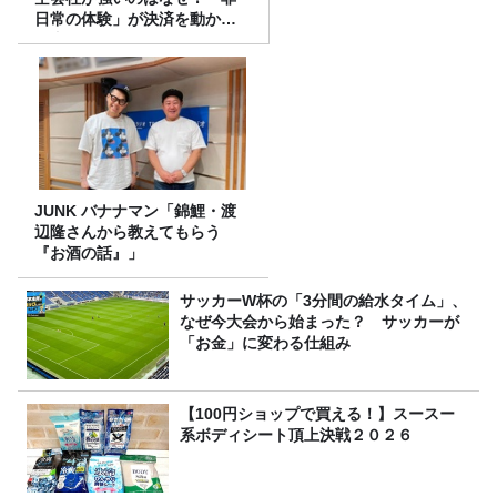
日常の体験」が決済を動かす
理由
JUNK バナナマン「錦鯉・渡
辺隆さんから教えてもらう
『お酒の話』」
サッカーW杯の「3分間の給水タイム」、
なぜ今大会から始まった？ サッカーが
「お金」に変わる仕組み
【100円ショップで買える！】スースー
系ボディシート頂上決戦２０２６