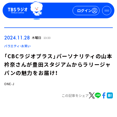
ログイン
マイページ
2024.11.28
木曜日
13:33
新規会員登録
ログイン
バラエティ・お笑い
「CBCラジオプラス」パーソナリティの山本
衿奈さんが豊田スタジアムからラリージャ
パンの魅力をお届け！
ONE-J
今日の番組表
この記事をシェア
週間番組表
トピックス
TBS Podcast