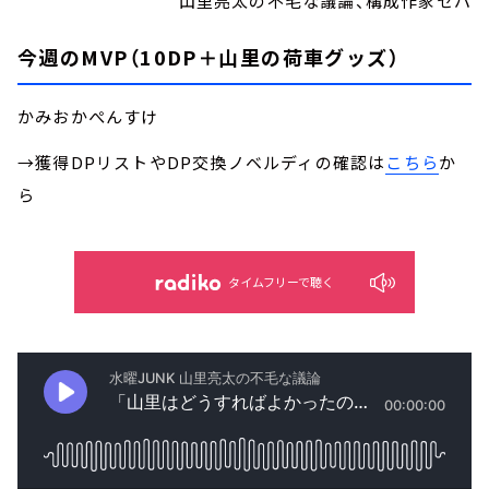
山里亮太の不毛な議論、構成作家セパ
今週のMVP（10DP＋山里の荷車グッズ）
かみおかぺんすけ
→獲得DPリストやDP交換ノベルディの確認は
こちら
か
ら
タイムフリーで聴く