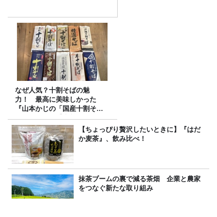
なぜ人気？十割そばの魅
力！ 最高に美味しかった
『山本かじの「国産十割そ
ば」』とは？【十割そば10種
食べ比べ】
【ちょっぴり贅沢したいときに】『はだ
か麦茶』、飲み比べ！
抹茶ブームの裏で減る茶畑 企業と農家
をつなぐ新たな取り組み