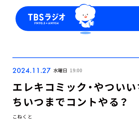
今日の番組表
トピッ
週間番組表
TBS
Podca
お知ら
2024.11.27
水曜日
19:00
エレキコミック・やついい
ちいつまでコントやる？
こねくと