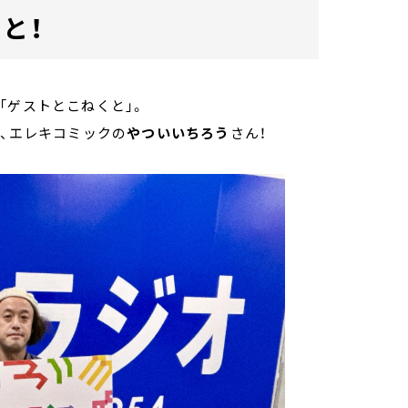
と！
「ゲストとこねくと」。
み、エレキコミックの
やついいちろう
さん！