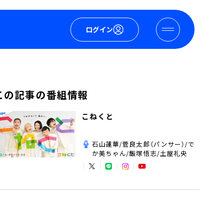
ログイン
この記事の番組情報
こねくと
石山蓮華/菅良太郎（パンサー）/で
か美ちゃん/飯塚悟志/土屋礼央