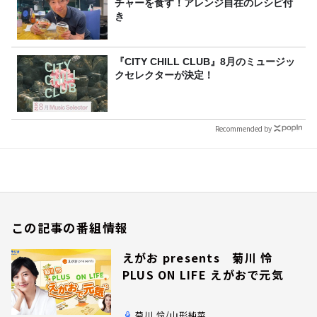
チャーを食す！アレンジ自在のレシピ付
き
『CITY CHILL CLUB』8月のミュージッ
クセレクターが決定！
Recommended by
この記事の番組情報
えがお presents 菊川 怜
PLUS ON LIFE えがおで元気
菊川 怜/山形純菜