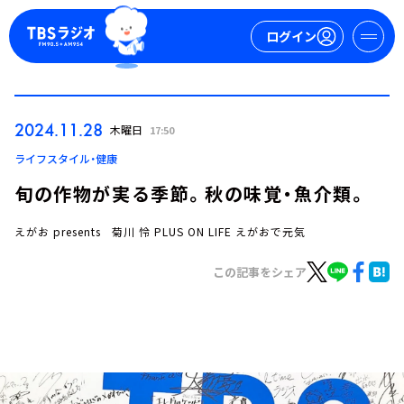
ログイン
マイページ
2024.11.28
木曜日
17:50
新規会員登録
ログイン
ライフスタイル・健康
旬の作物が実る季節。秋の味覚・魚介類。
えがお presents 菊川 怜 PLUS ON LIFE えがおで元気
この記事をシェア
今日の番組表
週間番組表
トピックス
TBS Podcast