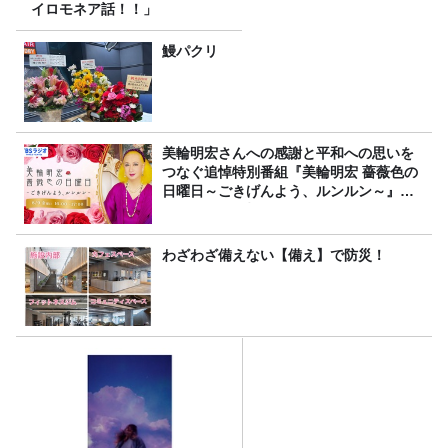
イロモネア話！！」
鰻パクリ
美輪明宏さんへの感謝と平和への思いを
つなぐ追悼特別番組『美輪明宏 薔薇色の
日曜日～ごきげんよう、ルンルン～』
8/9（日）16時放送
わざわざ備えない【備え】で防災！