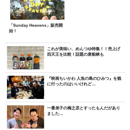
「Sunday Heavens」販売開
始！
これが美味い、めんつゆ特集！！売上げ
四天王を比較！話題の唐船峡も
『映画ちいかわ 人魚の島のひみつ』を観
に行ったのはいいけれど…
一番弟子の梅之丞とすったもんだがあり
ました…