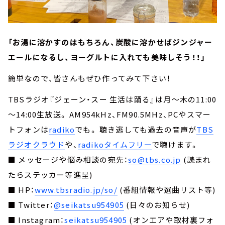
「お湯に溶かすのはもちろん、炭酸に溶かせばジンジャー
エールになるし、ヨーグルトに入れても美味しそう！！」
簡単なので、皆さんもぜひ作ってみて下さい！
TBSラジオ『ジェーン・スー 生活は踊る』は月～木の11:00
～14:00生放送。 AM954kHz、FM90.5MHz、PCやスマー
トフォンは
radiko
でも。 聴き逃しても過去の音声が
TBS
ラジオクラウド
や、
radikoタイムフリー
で聴けます。
■ メッセージや悩み相談の宛先：
so@tbs.co.jp
(読まれ
たらステッカー等進呈)
■ HP：
www.tbsradio.jp/so/
(番組情報や選曲リスト等)
■ Twitter：
@seikatsu954905
(日々のお知らせ)
■ Instagram：
seikatsu954905
(オンエアや取材裏フォ