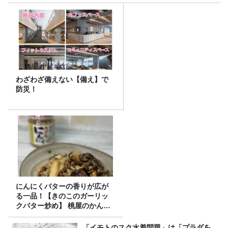
わざわざ備えない【備え】で
防災！
にんにくバターの香りが広が
る一品！【きのこのガーリッ
クバター炒め】 桃屋のかんた
んレシピ
「イモトのスク水着問題」は「プラダを