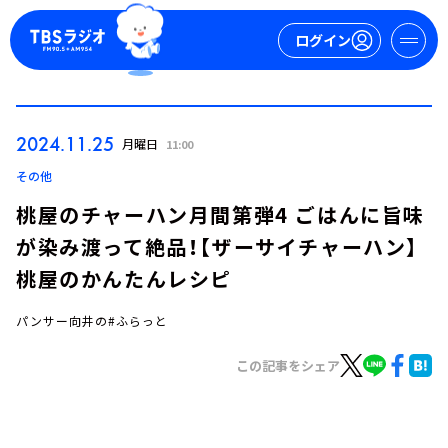
ログイン
マイページ
2024.11.25
月曜日
11:00
新規会員登録
ログイン
その他
桃屋のチャーハン月間第弾4 ごはんに旨味
が染み渡って絶品！【ザーサイチャーハン】
桃屋のかんたんレシピ
パンサー向井の#ふらっと
今日の番組表
この記事をシェア
週間番組表
トピックス
TBS Podcast