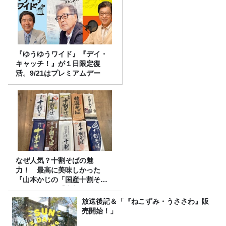
『ゆうゆうワイド』『デイ・
キャッチ！』が１日限定復
活。9/21はプレミアムデー
なぜ人気？十割そばの魅
力！ 最高に美味しかった
『山本かじの「国産十割そ
ば」』とは？【十割そば10種
食べ比べ】
放送後記＆「『ねこずみ・うささわ』販
売開始！」