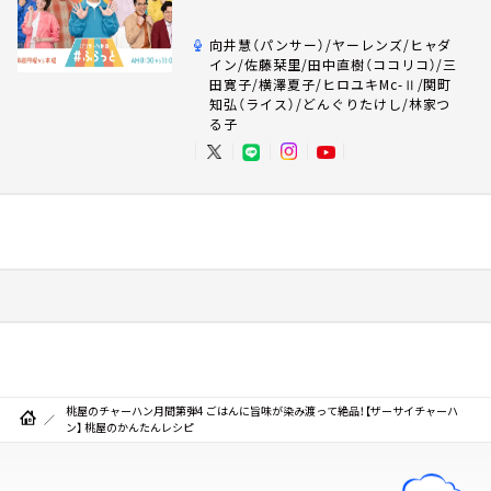
向井慧（パンサー）/ヤーレンズ/ヒャダ
イン/佐藤栞里/田中直樹（ココリコ）/三
田寛子/横澤夏子/ヒロユキMc-Ⅱ/関町
知弘（ライス）/どんぐりたけし/林家つ
る子
桃屋のチャーハン月間第弾4 ごはんに旨味が染み渡って絶品！【ザーサイチャーハ
ン】 桃屋のかんたんレシピ