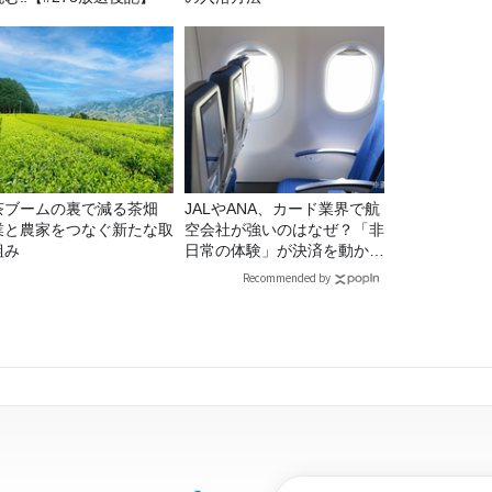
茶ブームの裏で減る茶畑
JALやANA、カード業界で航
業と農家をつなぐ新たな取
空会社が強いのはなぜ？「非
組み
日常の体験」が決済を動かす
理由
Recommended by