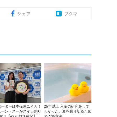
シェア
ブクマ
ポーターは本仮屋ユイカ！
25年以上 入浴の研究をして
ェーン・スーがスイカ割り
わかった、夏を乗り切るため
む‼【#278放送後記】
の入浴方法