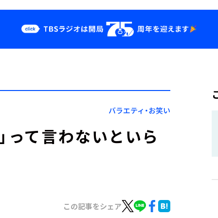
クス
イベント・グッ
ズ
st
YouTube
せ
会社情報
バラエティ・お笑い
！」って言わないといら
この記事をシェア