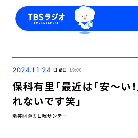
今日の番組表
トピッ
週間番組表
TBS
Podca
お知ら
2024.11.24
日曜日
19:00
保科有里「最近は「安～い
れないです笑」
爆笑問題の日曜サンデー