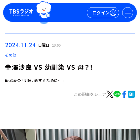
ログイン
マイページ
2024.11.24
日曜日
13:00
新規会員登録
ログイン
その他
幸澤沙良 VS 幼馴染 VS 母？！
飯沼愛の「明日、恋するために…」
この記事をシェア
今日の番組表
週間番組表
トピックス
TBS Podcast