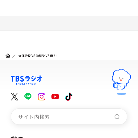
幸澤沙良 VS 幼馴染 VS 母？！