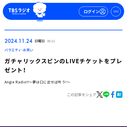
ログイン
マイページ
2024.11.24
日曜日
05:11
新規会員登録
ログイン
バラエティ・お笑い
ガチャリックスピンのLIVEチケットをプレ
ゼント！
Angie Radio!!～夢は口に出せば叶う!～
この記事をシェア
今日の番組表
週間番組表
トピックス
TBS Podcast