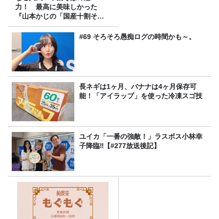
力！ 最高に美味しかった
『山本かじの「国産十割そ
ば」』とは？【十割そば10種
食べ比べ】
#69 そろそろ愚痴ログの時間かも～。
長ネギは1ヶ月、バナナは4ヶ月保存可
能！「アイラップ」を使った冷凍スゴ技
ユイカ「一番の強敵！」ラスボス小林幸
子降臨‼【#277放送後記】