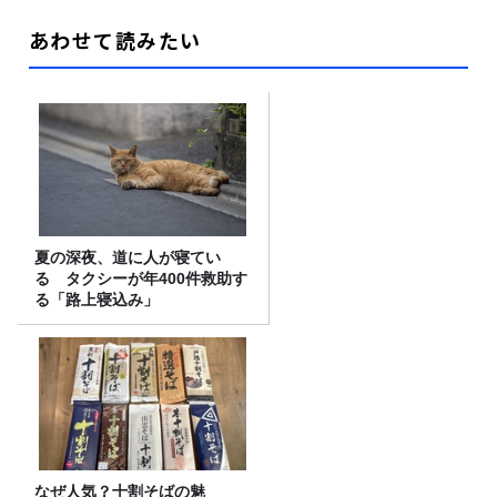
あわせて読みたい
夏の深夜、道に人が寝てい
る タクシーが年400件救助す
る「路上寝込み」
なぜ人気？十割そばの魅