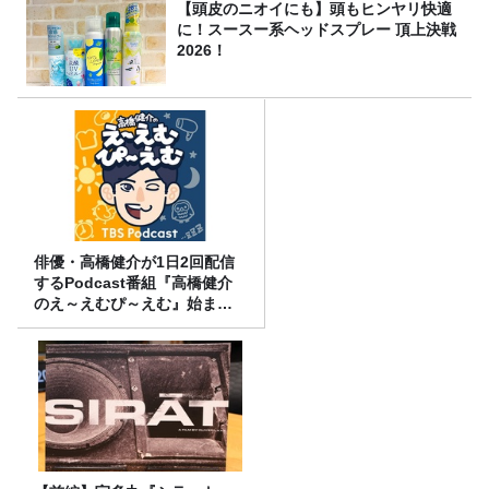
【頭皮のニオイにも】頭もヒンヤリ快適
に！スースー系ヘッドスプレー 頂上決戦
2026！
俳優・高橋健介が1日2回配信
するPodcast番組『高橋健介
のえ～えむぴ～えむ』始まり
ます