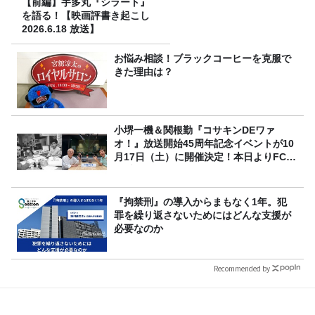
【前編】宇多丸『シラート』
を語る！【映画評書き起こし
2026.6.18 放送】
お悩み相談！ブラックコーヒーを克服で
きた理由は？
小堺一機＆関根勤『コサキンDEワァ
オ！』放送開始45周年記念イベントが10
月17日（土）に開催決定！本日よりFC先
行受付スタート！
『拘禁刑』の導入からまもなく1年。犯
罪を繰り返さないためにはどんな支援が
必要なのか
Recommended by